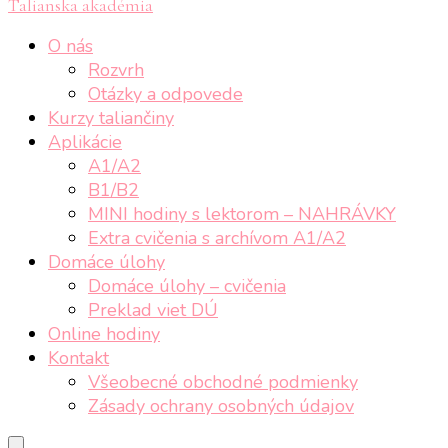
Talianska akadémia
O nás
Rozvrh
Otázky a odpovede
Kurzy taliančiny
Aplikácie
A1/A2
B1/B2
MINI hodiny s lektorom – NAHRÁVKY
Extra cvičenia s archívom A1/A2
Domáce úlohy
Domáce úlohy – cvičenia
Preklad viet DÚ
Online hodiny
Kontakt
Všeobecné obchodné podmienky
Zásady ochrany osobných údajov