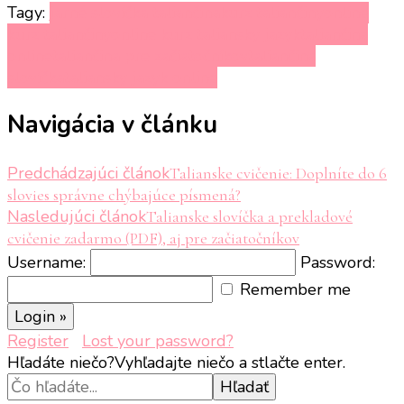
Tagy:
jarné slovíčka taliančina
kurz taliančiny
online
kurz taliančiny
online kurz taliansky jazyk
taliančina
online
taliančina pre začiatočníkov
taliančina
slovíčka
taliansky jazyk online
Navigácia v článku
Predchádzajúci článok
Talianske cvičenie: Doplníte do 6
slovies správne chýbajúce písmená?
Nasledujúci článok
Talianske slovíčka a prekladové
cvičenie zadarmo (PDF), aj pre začiatočníkov
Username:
Password:
Remember me
Register
Lost your password?
Hľadáte niečo?
Vyhľadajte niečo a stlačte enter.