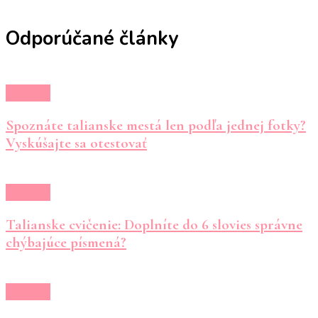
Odporúčané články
Verejné
Spoznáte talianske mestá len podľa jednej fotky?
Vyskúšajte sa otestovať
Verejné
Talianske cvičenie: Doplníte do 6 slovies správne
chýbajúce písmená?
Verejné