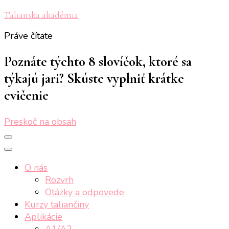
Talianska akadémia
Práve čítate
Poznáte týchto 8 slovíčok, ktoré sa
týkajú jari? Skúste vyplniť krátke
cvičenie
Preskoč na obsah
O nás
Rozvrh
Otázky a odpovede
Kurzy taliančiny
Aplikácie
A1/A2