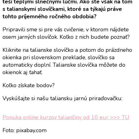
teší teplými slnečnými lúčmi. Ako ste však na tom
s talianskymi slovíčkami, ktoré sa týkajú práve
tohto príjemného ročného obdobia?
Pripravili sme si pre vás cvičenie, v ktorom nájdete
osem jarných slovíčok. Koľko z nich budete poznať?
Kliknite na talianske slovíčko a potom do prázdneho
okienka pri slovenskom preklade, slovíčko sa
automaticky doplní. Talianske slovíčka môžete do
okienok aj ťahať.
Koľko získate bodov?
Vyskúšajte si našu taliansku jarnú priraďovačku:
Ponuka online kurzov taliančiny od 10 eur >>> TU
Foto: pixabay.com