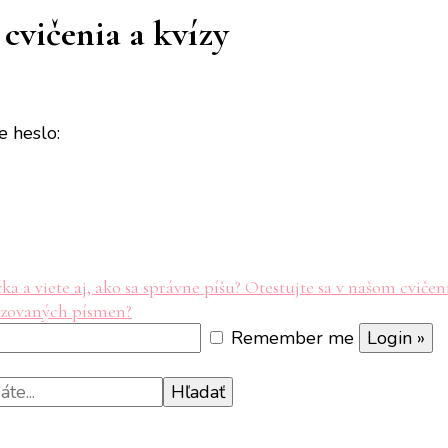
cvičenia a kvízy
e heslo:
a a viete aj, ako sa správne píšu? Otestujte sa v našom cvičen
adzovaných písmen?
Remember me