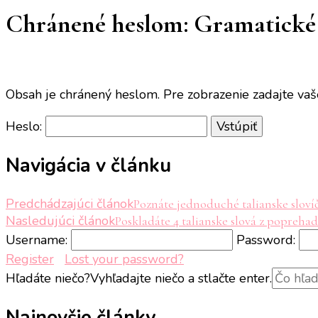
Chránené heslom: Gramatické 
Obsah je chránený heslom. Pre zobrazenie zadajte vaš
Heslo:
Navigácia v článku
Predchádzajúci článok
Poznáte jednoduché talianske slovíčk
Nasledujúci článok
Poskladáte 4 talianske slová z popreh
Username:
Password:
Register
Lost your password?
Hľadáte niečo?
Vyhľadajte niečo a stlačte enter.
Najnovšie články