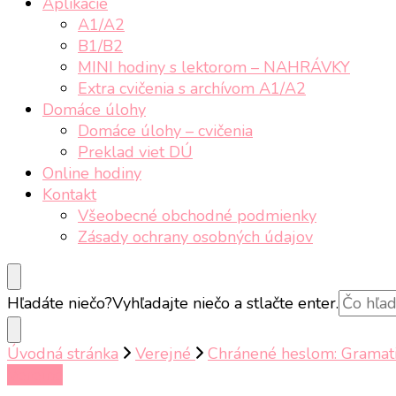
Aplikácie
A1/A2
B1/B2
MINI hodiny s lektorom – NAHRÁVKY
Extra cvičenia s archívom A1/A2
Domáce úlohy
Domáce úlohy – cvičenia
Preklad viet DÚ
Online hodiny
Kontakt
Všeobecné obchodné podmienky
Zásady ochrany osobných údajov
Hľadáte niečo?
Vyhľadajte niečo a stlačte enter.
Úvodná stránka
Verejné
Chránené heslom: Gramatic
Verejné