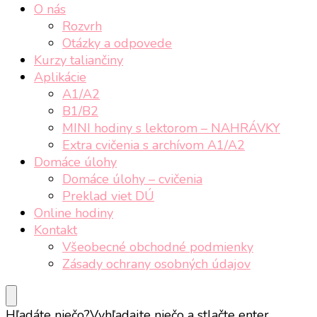
O nás
Rozvrh
Otázky a odpovede
Kurzy taliančiny
Aplikácie
A1/A2
B1/B2
MINI hodiny s lektorom – NAHRÁVKY
Extra cvičenia s archívom A1/A2
Domáce úlohy
Domáce úlohy – cvičenia
Preklad viet DÚ
Online hodiny
Kontakt
Všeobecné obchodné podmienky
Zásady ochrany osobných údajov
Hľadáte niečo?
Vyhľadajte niečo a stlačte enter.