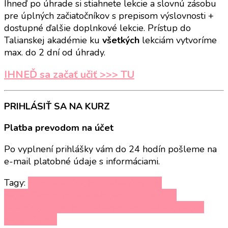
Ihneď po úhrade si stiahnete lekcie a slovnú zásobu
pre úplných začiatočníkov s prepisom výslovnosti +
dostupné ďalšie doplnkové lekcie. Prístup do
Talianskej akadémie ku
všetkých
lekciám vytvoríme
max. do 2 dní od úhrady.
IHNEĎ sa začať učiť >>> TU
PRIHLÁSIŤ SA NA KURZ
Platba prevodom na účet
Po vyplnení prihlášky vám do 24 hodín pošleme na
e-mail platobné údaje s informáciami.
Tagy:
kurz taliančiny
kurz taliančiny pre
začiatočíkov
kurz taliansky jazyk
online kurz
taliančiny
online kurz taliansky jazyk
taliančina pre
začiatočníkov