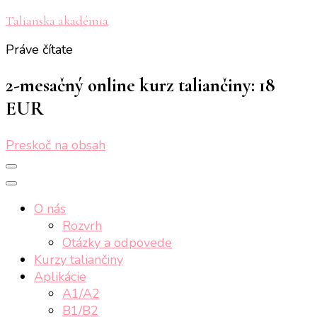
Talianska akadémia
Práve čítate
2-mesačný online kurz taliančiny: 18
EUR
Preskoč na obsah
O nás
Rozvrh
Otázky a odpovede
Kurzy taliančiny
Aplikácie
A1/A2
B1/B2