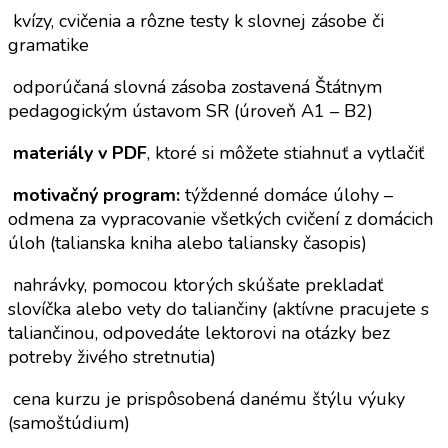
kvízy, cvičenia a rôzne testy k slovnej zásobe či
gramatike
odporúčaná slovná zásoba zostavená Štátnym
pedagogickým ústavom SR (úroveň A1 – B2)
materiály v PDF
, ktoré si môžete stiahnuť a vytlačiť
motivačný program:
týždenné domáce úlohy –
odmena za vypracovanie všetkých cvičení z domácich
úloh (talianska kniha alebo taliansky časopis)
nahrávky, pomocou ktorých skúšate prekladať
slovíčka alebo vety do taliančiny (aktívne pracujete s
taliančinou, odpovedáte lektorovi na otázky bez
potreby živého stretnutia)
cena kurzu je prispôsobená danému štýlu výuky
(samoštúdium)