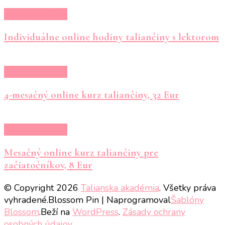
Kurzy taliančiny
Individuálne online hodiny taliančiny s lektorom
Kurzy taliančiny
4-mesačný online kurz taliančiny, 32 Eur
Kurzy taliančiny
Mesačný online kurz taliančiny pre
začiatočníkov, 8 Eur
© Copyright 2026
Talianska akadémia
. Všetky práva
vyhradené.
Blossom Pin | Naprogramoval
Šablóny
Blossom
.Beží na
WordPress
.
Zásady ochrany
osobných údajov