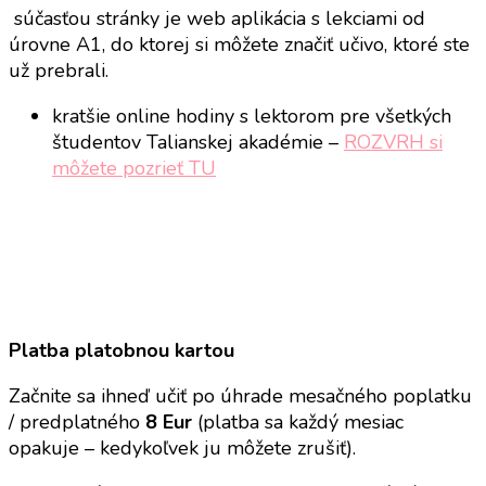
súčasťou stránky je web aplikácia s lekciami od
úrovne A1, do ktorej si môžete značiť učivo, ktoré ste
už prebrali.
kratšie online hodiny s lektorom pre všetkých
študentov Talianskej akadémie –
ROZVRH si
môžete pozrieť TU
Platba platobnou kartou
Začnite sa ihneď učiť po úhrade mesačného poplatku
/ predplatného
8 Eur
(platba sa každý mesiac
opakuje – kedykoľvek ju môžete zrušiť).