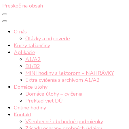
Preskoč na obsah
O nás
Otázky a odpovede
Kurzy taliančiny
Aplikácie
A1/A2
B1/B2
MINI hodiny s lektorom – NAHRÁVKY
Extra cvičenia s archívom A1/A2
Domáce úlohy
Domáce úlohy – cvičenia
Preklad viet DÚ
Online hodiny
Kontakt
Všeobecné obchodné podmienky
Zásady ochrany osobných údajov