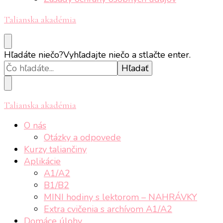
Talianska akadémia
Hľadáte niečo?
Vyhľadajte niečo a stlačte enter.
Talianska akadémia
O nás
Otázky a odpovede
Kurzy taliančiny
Aplikácie
A1/A2
B1/B2
MINI hodiny s lektorom – NAHRÁVKY
Extra cvičenia s archívom A1/A2
Domáce úlohy