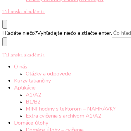
Talianska akadémia
Hľadáte niečo?
Vyhľadajte niečo a stlačte enter.
Talianska akadémia
O nás
Otázky a odpovede
Kurzy taliančiny
Aplikácie
A1/A2
B1/B2
MINI hodiny s lektorom – NAHRÁVKY
Extra cvičenia s archívom A1/A2
Domáce úlohy
Domáce úlohy – cvičenia