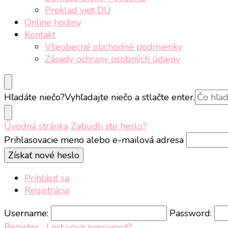
Preklad viet DÚ
Online hodiny
Kontakt
Všeobecné obchodné podmienky
Zásady ochrany osobných údajov
Hľadáte niečo?
Vyhľadajte niečo a stlačte enter.
Úvodná stránka
Zabudli ste heslo?
Prihlasovacie meno alebo e-mailová adresa
Získať nové heslo
Prihlásiť sa
Registrácia
Username:
Password:
Register
Lost your password?