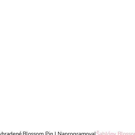
vyhradené.
Blossom Pin | Naprogramoval
Šablóny Bloss