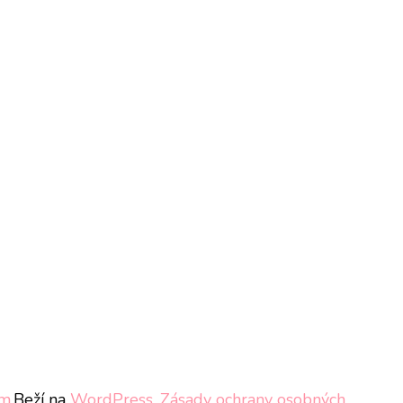
om
.Beží na
WordPress
.
Zásady ochrany osobných