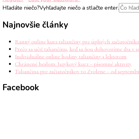
Hľadáte niečo?
Vyhľadajte niečo a stlačte enter.
Najnovšie články
Ranný online kurz taliančiny pre úplných začiatočník
Prečo sa učiť taliančinu, keď sa ňou dohovoríme iba v j
Individuálne online hodiny taliančiny s lektorom
Chránené heslom: Jazykový kurz – písomné aktivity
Taliančina pre začiatočníkov vo Zvolene – od septemb
Facebook